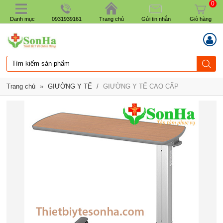
0
Danh mục
0931939161
Trang chủ
Gửi tin nhắn
Giỏ hàng
Trang chủ
»
GIƯỜNG Y TẾ
/
GIƯỜNG Y TẾ CAO CẤP