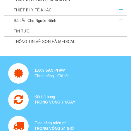
THIẾT BỊ Y TẾ KHÁC
Bàn Ăn Cho Người Bệnh
TIN TỨC
THÔNG TIN VỀ SƠN HÀ MEDICAL
100% SẢN PHẨM
Chính hãng - Giá tốt
Đổi trả hàng
TRONG VÒNG 7 NGÀY
Giao hàng miễn phí
TRONG VÒNG 24 GIỜ