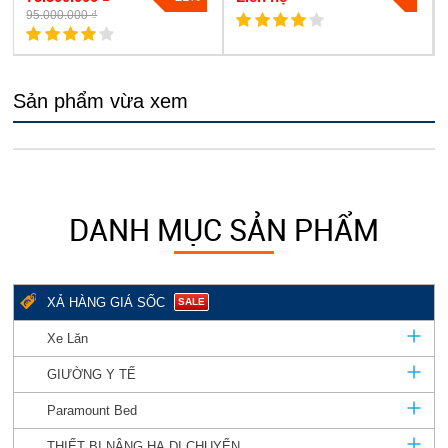
95.000.000 ₫
Sản phẩm vừa xem
DANH MỤC SẢN PHẨM
XẢ HÀNG GIÁ SỐC
SALE
Xe Lăn
GIƯỜNG Y TẾ
Paramount Bed
THIẾT BỊ NÂNG HẠ DI CHUYỂN