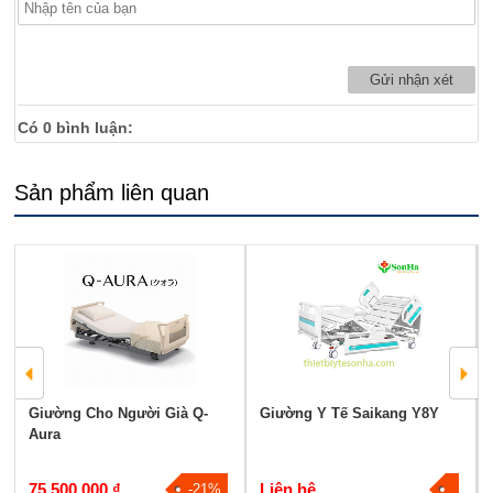
Có
0
bình luận:
Sản phẩm liên quan
Giường Cho Người Già Q-
Giường Y Tế Saikang Y8Y
Aura
75.500.000 ₫
Liên hệ
-21%