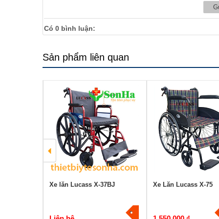
Có
0
bình luận:
Sản phẩm liên quan
s X-97JB
Xe lăn Lucass X-37BJ
Xe Lăn Lucass X-75
Liên hệ
1.550.000 ₫