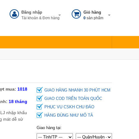
Đăng nhập
Giỏ hàng
Tài khoản & Đơn hàng
0
sản phẩm
ợt mua:
1018
GIAO HÀNG NHANH 30 PHÚT HCM
GIAO COD TRÊN TOÀN QUỐC
ành:
18 tháng
PHỤC VỤ CSKH CHU ĐÁO
6LJ nhập khẩu
MÁY SIÊU ÂM XÁCH TAY
HÀNG ĐÚNG NHƯ MÔ TẢ
ng mát dễ sử
THÚ Y ECO5 VET
Giao hàng tại:
Liên hệ