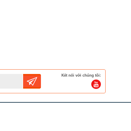
Liên hệ
Máy Tạo Oxy 3 Lít Yuwell
8F-3AW
Liên hệ
Kết nối với chúng tôi: