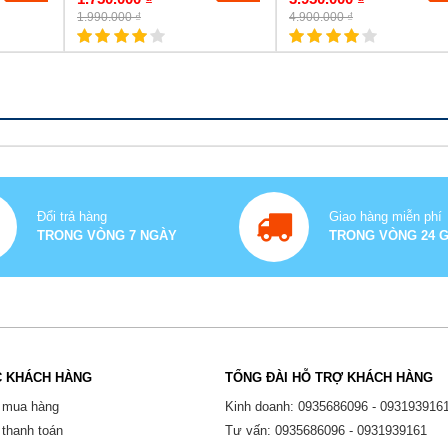
1.990.000 ₫
4.900.000 ₫
Đổi trả hàng
Giao hàng miễn phí
TRONG VÒNG 7 NGÀY
TRONG VÒNG 24 
 KHÁCH HÀNG
TỔNG ĐÀI HỖ TRỢ KHÁCH HÀNG
 mua hàng
Kinh doanh: 0935686096 - 093193916
thanh toán
Tư vấn: 0935686096 - 0931939161