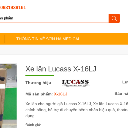
:
0931939161
THÔNG TIN VỀ SƠN HÀ MEDICAL
Xe lăn Lucass X-16LJ
Lư
Thương hiệu
Bảo h
Mã sản phẩm:
X-16LJ
Xe lăn cho người già Lucass X-16LJ, Xe lăn Lucass X-1
chính hãng, hỗ trợ di chuyển bệnh nhân hiệu quả, thoá
dụng.
Đánh giá: