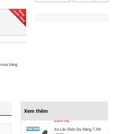
Xe Lăn Điện 4 Bánh TJM-
XT04
Liên hệ
Giường Y Tế 2 Tay Quay
Lucass GB-2
7.990.000 ₫
9.990.000 ₫
 mua hàng
Giường Bệnh Cao Cấp Hill
Rom Mỹ 900
Liên hệ
Giường Y Tế Saikang Y8Y
Xem thêm
Liên hệ
Xe Lăn Điện Đa Năng TJM-