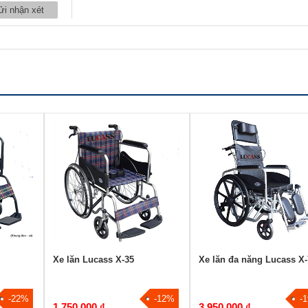
Xe lăn Lucass X-35
Xe lăn đa năng Lucass X
-22%
-12%
-
1.750.000 ₫
3.950.000 ₫