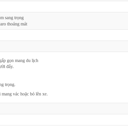
m sang trọng
caro thoáng mát
 gấp gọn mang du lịch
ười đẩy.
g trọng.
i mang vác hoặc bỏ lên xe.