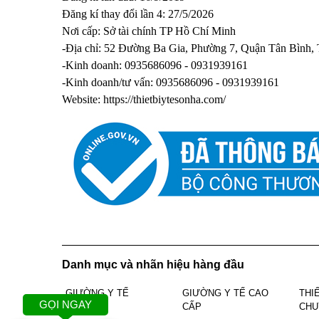
Đăng kí thay đổi lần 4: 27/5/2026
Nơi cấp: Sở tài chính TP Hồ Chí Minh
-Địa chỉ: 52 Đường Ba Gia, Phường 7, Quận Tân Bình,
-Kinh doanh: 0935686096 - 0931939161
-Kinh doanh/tư vấn: 0935686096 - 0931939161
Website:
https://thietbiytesonha.com/
Danh mục và nhãn hiệu hàng đầu
GIƯỜNG Y TẾ
GIƯỜNG Y TẾ CAO
THI
GỌI NGAY
CẤP
CHU