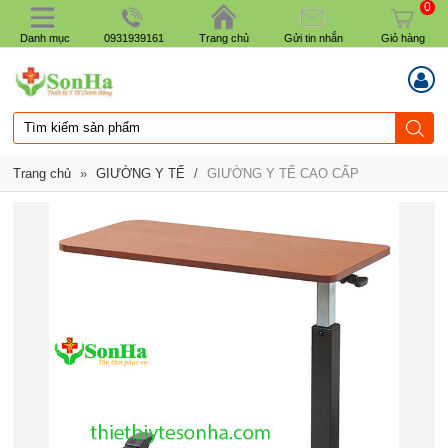
0
Danh mục
0931939161
Trang chủ
Gửi tin nhắn
Giỏ hàng
Trang chủ
»
GIƯỜNG Y TẾ
/
GIƯỜNG Y TẾ CAO CẤP