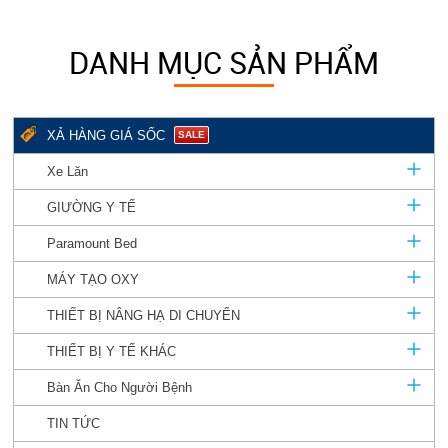
DANH MỤC SẢN PHẨM
XẢ HÀNG GIÁ SỐC
SALE
Xe Lăn
GIƯỜNG Y TẾ
Paramount Bed
MÁY TẠO OXY
THIẾT BỊ NÂNG HẠ DI CHUYỂN
THIẾT BỊ Y TẾ KHÁC
Bàn Ăn Cho Người Bệnh
TIN TỨC