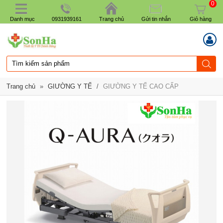
0
Danh mục
0931939161
Trang chủ
Gửi tin nhắn
Giỏ hàng
Trang chủ
»
GIƯỜNG Y TẾ
/
GIƯỜNG Y TẾ CAO CẤP