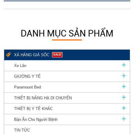
DANH MỤC SẢN PHẨM
XẢ HÀNG GIÁ SỐC
SALE
Xe Lăn
GIƯỜNG Y TẾ
Paramount Bed
THIẾT BỊ NÂNG HẠ DI CHUYỂN
THIẾT BỊ Y TẾ KHÁC
Bàn Ăn Cho Người Bệnh
TIN TỨC