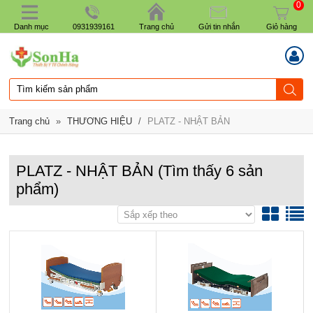
0
Danh mục
0931939161
Trang chủ
Gửi tin nhắn
Giỏ hàng
Trang chủ
»
THƯƠNG HIỆU
/
PLATZ - NHẬT BẢN
PLATZ - NHẬT BẢN
(Tìm thấy
6
sản
phẩm)