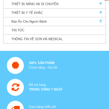
THIẾT BỊ NÂNG HẠ DI CHUYỂN
THIẾT BỊ Y TẾ KHÁC
Bàn Ăn Cho Người Bệnh
TIN TỨC
THÔNG TIN VỀ SƠN HÀ MEDICAL
100% SẢN PHẨM
Chính hãng - Giá tốt
Đổi trả hàng
TRONG VÒNG 7 NGÀY
Giao hàng miễn phí