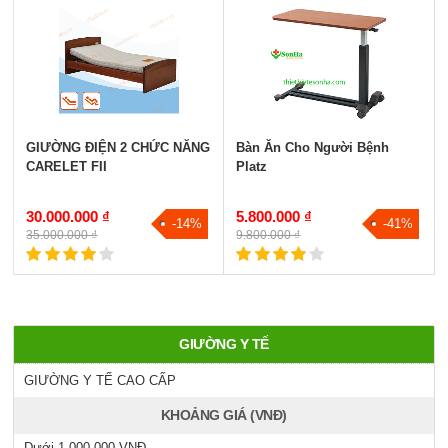
GIƯỜNG ĐIỆN 2 CHỨC NĂNG
Bàn Ăn Cho Người Bệnh
CARELET FII
Platz
30.000.000 ₫
5.800.000 ₫
-14%
-41%
35.000.000 ₫
9.800.000 ₫
GIƯỜNG Y TẾ
GIƯỜNG Y TẾ CAO CẤP
KHOẢNG GIÁ (VNĐ)
Dưới 1.000.000 VNĐ