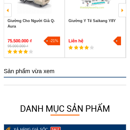
Giường Cho Người Già Q-
Giường Y Tế Saikang Y8Y
Aura
75.500.000 ₫
Liên hệ
-21%
95.000.000 ₫
Sản phẩm vừa xem
DANH MỤC SẢN PHẨM
XẢ HÀNG GIÁ SỐC
SALE