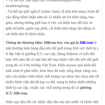
+ Tư thế dốc đầu thấp cao (Trendelenburg/Reverse
trendelengburg).
- Tư thế tạo ghế ngồi (Cardiac chair): là một tính năng chính để
vận động bệnh nhân sớm do có nhiều lợi ích tiềm năng, bao
gồm, nhưng không giới hạn ở việc cải thiện trao đổi khí và
giãn nở phổi, giảm xẹp phổi, cải thiện khả năng vận động và
cải thiện tâm lý bệnh nhân.
Thông tin thương hiệu: Hillrom hay còn gọi là
Hill-rom
là
một thương hiệu hàng đầu trên thế giới trong lĩnh vực thiết bị y
tế đặc biệt là giường ICU cao cấp. Hãng Hillrom có tuổi đời
hơn 100 năm đã có mặt hầu hết mọi bệnh viện lớn trên thế giới
trong đó có ở thị trường Việt Nam. Hiện naysau quá trình đổi
mới, kinh tế phát triển, kèm theo đó mức sống được nâng cao,
nhu cầu khám chữa bệnh chất lượng cao được lựa chọn nên rất
nhiều bệnh viện đã bắt kịp xu thế, trang bị thêm nhiều những
thiết bị cao cấp, chuẩn xác chất lượng trong đó có
giường
ICU Hill-rom.
Hiện nay hầu hết các bệnh viện lớn của nhà nước và bệnh viện