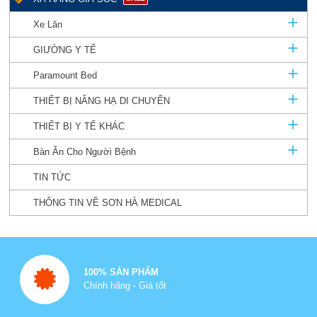
Xe Lăn
GIƯỜNG Y TẾ
Paramount Bed
THIẾT BỊ NÂNG HẠ DI CHUYỂN
THIẾT BỊ Y TẾ KHÁC
Bàn Ăn Cho Người Bệnh
TIN TỨC
THÔNG TIN VỀ SƠN HÀ MEDICAL
100% SẢN PHẨM
Chính hãng - Giá tốt