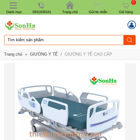
0
Danh mục
0931939161
Trang chủ
Gửi tin nhắn
Giỏ hàng
Trang chủ
»
GIƯỜNG Y TẾ
/
GIƯỜNG Y TẾ CAO CẤP