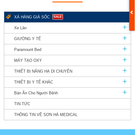
XẢ HÀNG GIÁ SỐC
SALE
Xe Lăn
GIƯỜNG Y TẾ
Paramount Bed
MÁY TẠO OXY
THIẾT BỊ NÂNG HẠ DI CHUYỂN
THIẾT BỊ Y TẾ KHÁC
Bàn Ăn Cho Người Bệnh
TIN TỨC
THÔNG TIN VỀ SƠN HÀ MEDICAL