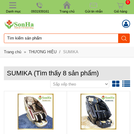
0
Danh mục
0931939161
Trang chủ
Gửi tin nhắn
Giỏ hàng
Trang chủ
»
THƯƠNG HIỆU
/
SUMIKA
SUMIKA
(Tìm thấy
8
sản phẩm)