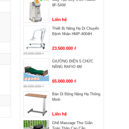
9F-5AW
Liên hệ
Thiết Bị Nâng Hạ Di Chuyển
Bệnh Nhân HMP-4004H
23.500.000 ₫
29.000.000 ₫
GIƯỜNG ĐIỆN 5 CHỨC
NĂNG RAFIO 4M
65.000.000 ₫
85.000.000 ₫
Bàn Di Động Nâng Hạ Thông
Minh
Liên hệ
Ghế Massage Thư Giãn
Toàn Thân Cao Cấp