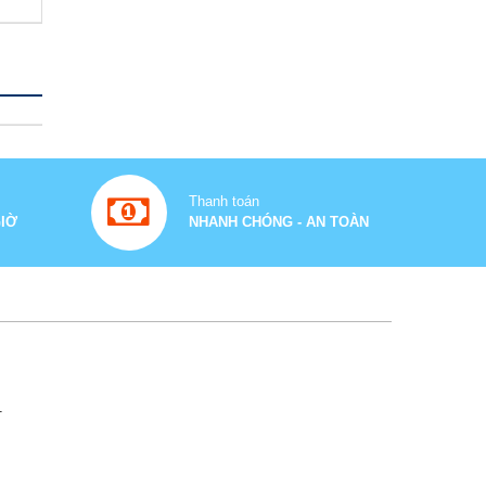
Máy Tạo Oxy 5 Lít Yuwell
9F-5AW
Liên hệ
Thiết Bị Nâng Hạ Di Chuyển
Bệnh Nhân HMP-4004H
Thanh toán
23.500.000 ₫
GIỜ
NHANH CHÓNG - AN TOÀN
29.000.000 ₫
GIƯỜNG ĐIỆN 5 CHỨC
NĂNG RAFIO 4M
65.000.000 ₫
85.000.000 ₫
Bàn Di Động Nâng Hạ Thông
Minh
1
Liên hệ