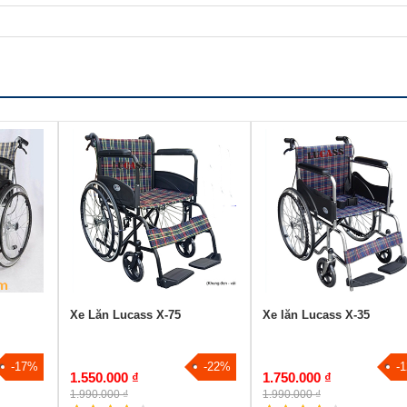
Xe Lăn Lucass X-75
Xe lăn Lucass X-35
-17%
-22%
-
1.550.000 ₫
1.750.000 ₫
1.990.000 ₫
1.990.000 ₫