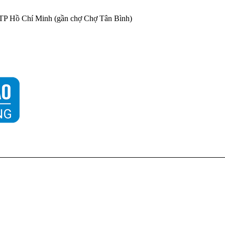
 TP Hồ Chí Minh (gần chợ Chợ Tân Bình)
ẾT BỊ NÂNG HẠ DI
THƯƠNG HIỆU
VPIC - VIỆT PHÁT
YỂN
 Rom Mỹ
Paramount Bed
XE LĂN ĐIỆN