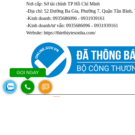
Nơi cấp: Sở tài chính TP Hồ Chí Minh
-Địa chỉ: 52 Đường Ba Gia, Phường 7, Quận Tân Bình,
-Kinh doanh: 0935686096 - 0931939161
-Kinh doanh/tư vấn: 0935686096 - 0931939161
Website:
https://thietbiytesonha.com/
GỌI NGAY
Danh mục và nhãn hiệu hàng đầu
GIƯỜNG Y TẾ
GIƯỜNG Y TẾ CAO
THI
CẤP
CHU
SUMIKA
Lucass Mỹ
Hill