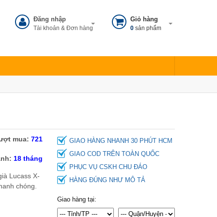
Đăng nhập
Giỏ hàng
Tài khoản & Đơn hàng
0
sản phẩm
ượt mua:
721
GIAO HÀNG NHANH 30 PHÚT HCM
GIAO COD TRÊN TOÀN QUỐC
ành:
18 tháng
PHỤC VỤ CSKH CHU ĐÁO
già Lucass X-
Xe Lăn Điện 4 Bánh TJM-
HÀNG ĐÚNG NHƯ MÔ TẢ
nhanh chóng.
XT04
Giao hàng tại:
Liên hệ