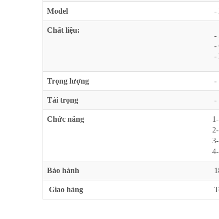
Model
-
Chất liệu:
-
- 
- 
Trọng lượng
-
Tải trọng
-
Chức năng
1-
2-
3-
4-
Bảo hành
1
Giao hàng
T