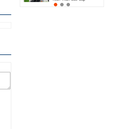
SUMIKA A838
Liên hệ
Xe Lăn Điện TJM-XD06
Liên hệ
Máy nén ép trị liệu suy giãn
tĩnh mạch FoxyL Air 9
Liên hệ
Giường Cho Người Già Q-
Aura
75.500.000 ₫
95.000.000 ₫
Xe Lăn Điện 4 Bánh TJM-
XT04