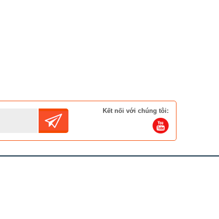
Ghế Massage Thư Giãn
Toàn Thân Cao Cấp
SUMIKA A838
Liên hệ
Kết nối với chúng tôi: