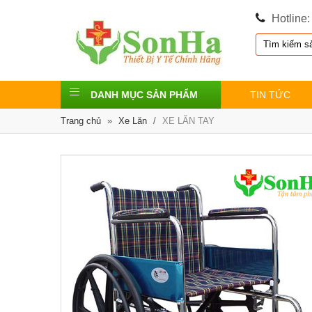
Hotline
DANH MỤC SẢN PHẨM
TIN TỨC
Trang chủ
»
Xe Lăn
/
XE LĂN TAY