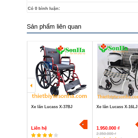
Có
0
bình luận:
Sản phẩm liên quan
cass X8
Xe lăn Lucass X-37BJ
Xe lăn Lucass X-16LJ
-22%
Liên hệ
1.950.000 ₫
2.350.000 ₫