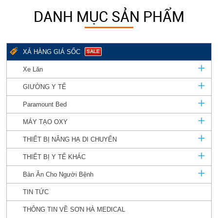
DANH MỤC SẢN PHẨM
XẢ HÀNG GIÁ SỐC
SALE
Xe Lăn
GIƯỜNG Y TẾ
Paramount Bed
MÁY TẠO OXY
THIẾT BỊ NÂNG HẠ DI CHUYỂN
THIẾT BỊ Y TẾ KHÁC
Bàn Ăn Cho Người Bệnh
TIN TỨC
THÔNG TIN VỀ SƠN HÀ MEDICAL