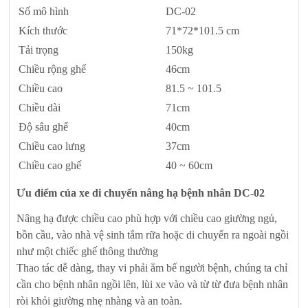
Số mô hình
DC-02
Kích thước
71*72*101.5 cm
Tải trọng
150kg
Chiều rộng ghế
46cm
Chiều cao
81.5 ~ 101.5
Chiều dài
71cm
Độ sâu ghế
40cm
Chiều cao lưng
37cm
Chiều cao ghế
40 ~ 60cm
Ưu điểm của xe di chuyển nâng hạ bệnh nhân DC-02
Nâng hạ được chiều cao phù hợp với chiều cao giường ngủ,
bồn cầu, vào nhà vệ sinh tắm rữa hoặc di chuyển ra ngoài ngồi
như một chiếc ghế thông thường
Thao tác dễ dàng, thay vi phải ẳm bế người bệnh, chúng ta chỉ
cần cho bệnh nhân ngồi lên, lùi xe vào và từ từ đưa bệnh nhân
ròi khỏi giường nhẹ nhàng và an toàn.