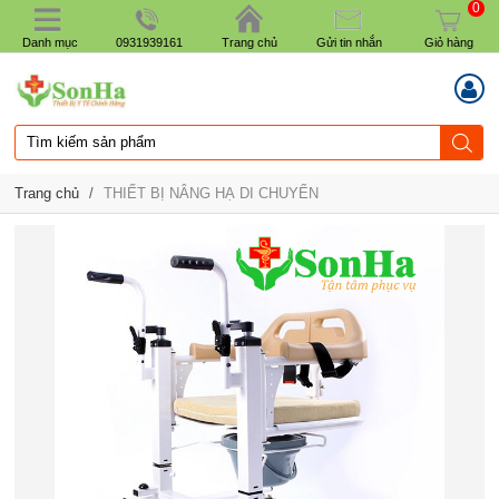
0
Danh mục
0931939161
Trang chủ
Gửi tin nhắn
Giỏ hàng
Trang chủ
/
THIẾT BỊ NÂNG HẠ DI CHUYỂN