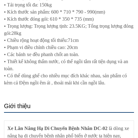
• Tải trọng tối đa: 150kg
• Kích thước sản phẩm: 600 * 710 * 790 - 990(mm)
• Kích thước đóng gói: 610 * 350 * 735 (mm)
• Trọng lượng: Trọng lượng tịnh: 23.5KG; Tổng trọng lượng đóng
gói:28kg
• Chiều rộng hoạt động tối thiểu:71cm
• Phạm vi điều chỉnh chiều cao: 20cm
• Các bánh xe đều phanh chốt an toàn.
• Thiết kế không thấm nước, có thể ngồi tắm rất tiện dụng và an
toàn.
• Có thể dùng ghế cho nhiều mục đích khác nhau, sản phẩm có
kèm cả Đệm ngồi êm ái , thoải mái khi cần ngồi lâu.
Giới thiệu
Xe Lăn Nâng Hạ Di Chuyển Bệnh Nhân DC-02
là dòng xe
nâng hạ di chuyển bệnh nhân phổ biến ở nước ta hiện nay,