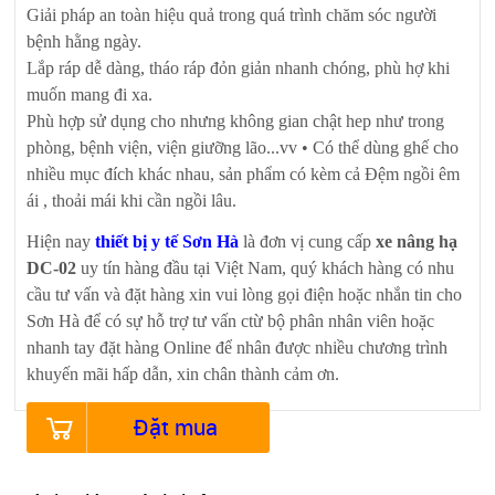
Giải pháp an toàn hiệu quả trong quá trình chăm sóc người
bệnh hằng ngày.
Lắp ráp dễ dàng, tháo ráp đỏn giản nhanh chóng, phù hợ khi
muốn mang đi xa.
Phù hợp sử dụng cho nhưng không gian chật hep như trong
phòng, bệnh viện, viện giưỡng lão...vv • Có thể dùng ghế cho
nhiều mục đích khác nhau, sản phẩm có kèm cả Đệm ngồi êm
ái , thoải mái khi cần ngồi lâu.
Hiện nay
thiết bị y tế Sơn Hà
là đơn vị cung cấp
xe nâng hạ
DC-02
uy tín hàng đầu tại Việt Nam, quý khách hàng có nhu
cầu tư vấn và đặt hàng xin vui lòng gọi điện hoặc nhắn tin cho
Sơn Hà để có sự hỗ trợ tư vấn ctừ bộ phân nhân viên hoặc
nhanh tay đặt hàng Online để nhân được nhiều chương trình
khuyến mãi hấp dẫn, xin chân thành cảm ơn.
Đặt mua