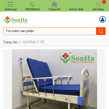
0
Danh mục
0931939161
Trang chủ
Gửi tin nhắn
Giỏ hàng
Trang chủ
/
GIƯỜNG Y TẾ