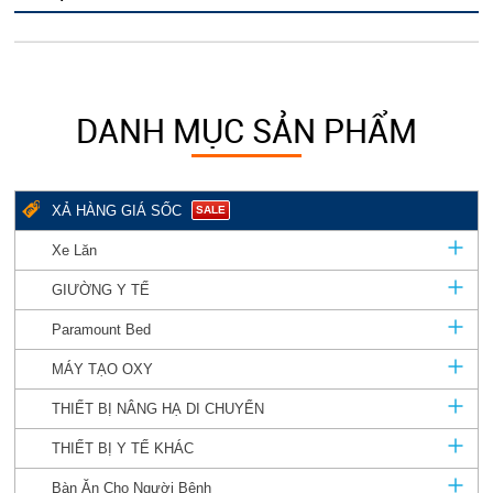
DANH MỤC SẢN PHẨM
XẢ HÀNG GIÁ SỐC
SALE
Xe Lăn
GIƯỜNG Y TẾ
Paramount Bed
MÁY TẠO OXY
THIẾT BỊ NÂNG HẠ DI CHUYỂN
THIẾT BỊ Y TẾ KHÁC
Bàn Ăn Cho Người Bệnh