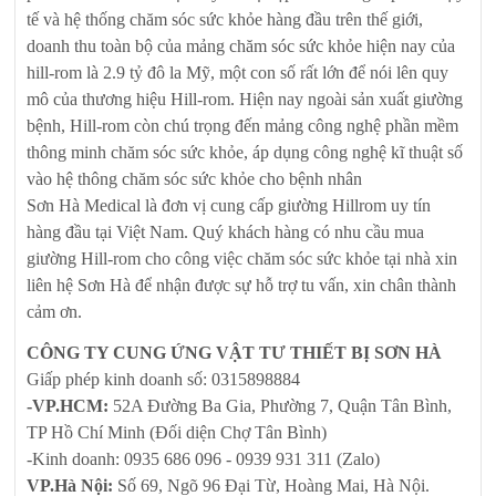
tế và hệ thống chăm sóc sức khỏe hàng đầu trên thế giới,
doanh thu toàn bộ của mảng chăm sóc sức khỏe hiện nay của
hill-rom là 2.9 tỷ đô la Mỹ, một con số rất lớn để nói lên quy
mô của thương hiệu Hill-rom. Hiện nay ngoài sản xuất giường
bệnh, Hill-rom còn chú trọng đến mảng công nghệ phần mềm
thông minh chăm sóc sức khỏe, áp dụng công nghệ kĩ thuật số
vào hệ thông chăm sóc sức khỏe cho bệnh nhân
Sơn Hà Medical là đơn vị cung cấp giường Hillrom uy tín
hàng đầu tại Việt Nam. Quý khách hàng có nhu cầu mua
giường Hill-rom cho công việc chăm sóc sức khỏe tại nhà xin
liên hệ Sơn Hà để nhận được sự hỗ trợ tu vấn, xin chân thành
cảm ơn.
CÔNG TY CUNG ỨNG VẬT TƯ THIẾT BỊ SƠN HÀ
Giấp phép kinh doanh số: 0315898884
-VP.HCM:
52A Đường Ba Gia, Phường 7, Quận Tân Bình,
TP Hồ Chí Minh (Đối diện Chợ Tân Bình)
-Kinh doanh: 0935 686 096 - 0939 931 311 (Zalo)
VP.Hà Nội:
Số 69, Ngõ 96 Đại Từ, Hoàng Mai, Hà Nội.