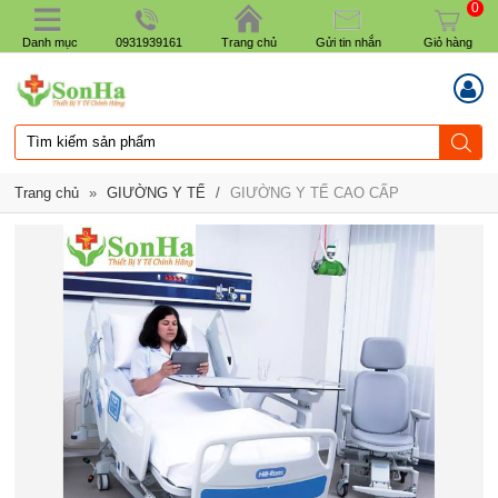
0
Danh mục
0931939161
Trang chủ
Gửi tin nhắn
Giỏ hàng
Trang chủ
»
GIƯỜNG Y TẾ
/
GIƯỜNG Y TẾ CAO CẤP