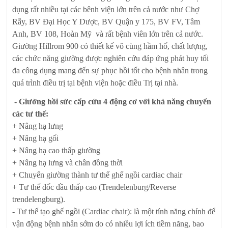
dụng rất nhiều tại các bênh viện lớn trên cả nước như Chợ
Rẫy, BV Đại Học Y Dược, BV Quận y 175, BV FV, Tâm
Anh, BV 108, Hoàn Mỹ và rất bệnh viên lớn trên cả nước.
Giường Hillrom 900 có thiết kế vô cùng hầm hố, chất lượng,
các chức năng giường được nghiên cứu đáp ứng phát huy tối
đa công dụng mang đến sự phục hồi tốt cho bệnh nhân trong
quá trình điều trị tại bệnh viện hoặc điều Trị tại nhà.
- Giường hồi sức cấp cứu 4 động cơ với khả năng chuyển
các tư thế:
+ Nâng hạ lưng
+ Nâng hạ gối
+ Nâng hạ cao thấp giường
+ Nâng hạ lưng và chân đồng thời
+ Chuyển giường thành tư thế ghế ngồi cardiac chair
+ Tư thế dốc đầu thấp cao (Trendelenburg/Reverse
trendelengburg).
- Tư thế tạo ghế ngồi (Cardiac chair): là một tính năng chính để
vận động bệnh nhân sớm do có nhiều lợi ích tiềm năng, bao