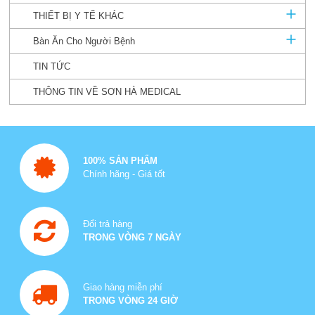
THIẾT BỊ Y TẾ KHÁC
Bàn Ăn Cho Người Bệnh
TIN TỨC
THÔNG TIN VỀ SƠN HÀ MEDICAL
100% SẢN PHẨM
Chính hãng - Giá tốt
Đổi trả hàng
TRONG VÒNG 7 NGÀY
Giao hàng miễn phí
TRONG VÒNG 24 GIỜ