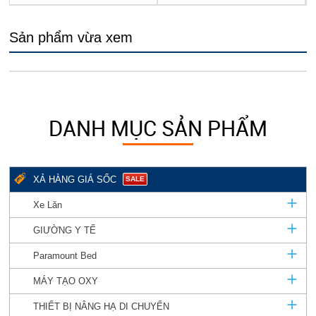
Sản phẩm vừa xem
DANH MỤC SẢN PHẨM
XẢ HÀNG GIÁ SỐC
SALE
Xe Lăn
GIƯỜNG Y TẾ
Paramount Bed
MÁY TẠO OXY
THIẾT BỊ NÂNG HẠ DI CHUYỂN