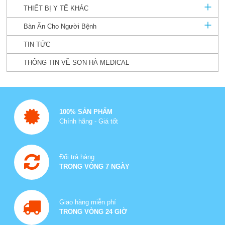
THIẾT BỊ Y TẾ KHÁC
Bàn Ăn Cho Người Bệnh
TIN TỨC
THÔNG TIN VỀ SƠN HÀ MEDICAL
100% SẢN PHẨM
Chính hãng - Giá tốt
Đổi trả hàng
TRONG VÒNG 7 NGÀY
Giao hàng miễn phí
TRONG VÒNG 24 GIỜ