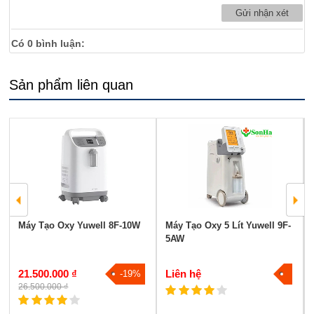
Có
0
bình luận:
Sản phẩm liên quan
Máy Tạo Oxy Yuwell 8F-10W
Máy Tạo Oxy 5 Lít Yuwell 9F-
5AW
21.500.000 ₫
Liên hệ
-19%
26.500.000 ₫