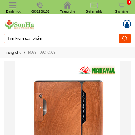
0
Danh mục
0931939161
Trang chủ
Gửi tin nhắn
Giỏ hàng
Trang chủ
/
MÁY TẠO OXY