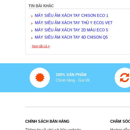
TIN BÀI KHÁC
MÁY SIÊU ÂM XÁCH TAY CHISON ECO 1
MÁY SIÊU ÂM XÁCH TAY THÚ Y ECO1 VET
MÁY SIÊU ÂM XÁCH TAY 2D MÀU ECO 5
MÁY SIÊU ÂM XÁCH TAY 4D CHISON Q5
Xem tất cả »
100% SẢN PHẨM
Chính hãng - Giá tốt
CHÍNH SÁCH BÁN HÀNG
CHĂM SÓC
Thông tin về chủ sở hữu website
Hướng dẫn