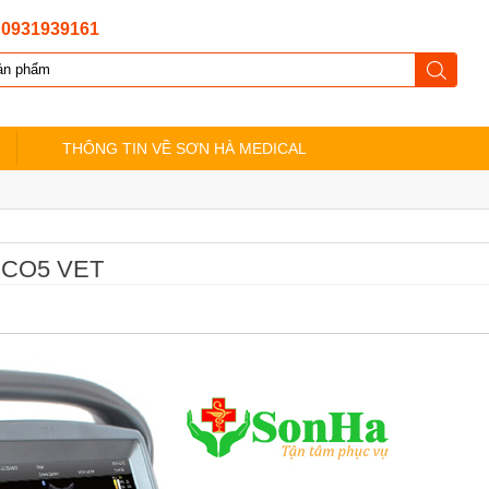
:
0931939161
THÔNG TIN VỀ SƠN HÀ MEDICAL
ECO5 VET