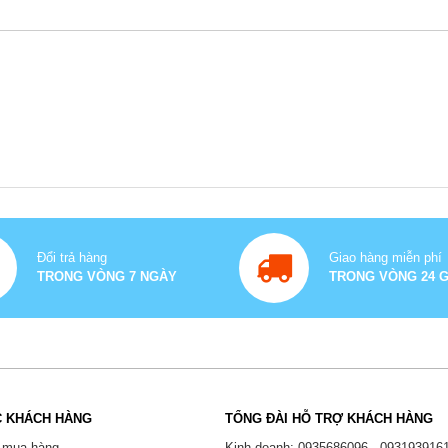
Đổi trả hàng
Giao hàng miễn phí
TRONG VÒNG 7 NGÀY
TRONG VÒNG 24 
 KHÁCH HÀNG
TỔNG ĐÀI HỖ TRỢ KHÁCH HÀNG
 mua hàng
Kinh doanh: 0935686096 - 093193916