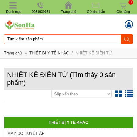
0
Danh mục
0931939161
Trang chủ
Gửi tin nhắn
Giỏ hàng
Trang chủ
»
THIẾT BỊ Y TẾ KHÁC
/
NHIỆT KẾ ĐIỆN TỬ
NHIỆT KẾ ĐIỆN TỬ
(Tìm thấy
0
sản
phẩm)
THIẾT BỊ Y TẾ KHÁC
MÁY ĐO HUYẾT ÁP