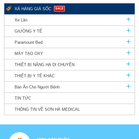
XẢ HÀNG GIÁ SỐC
SALE
Xe Lăn
GIƯỜNG Y TẾ
Paramount Bed
MÁY TẠO OXY
THIẾT BỊ NÂNG HẠ DI CHUYỂN
THIẾT BỊ Y TẾ KHÁC
Bàn Ăn Cho Người Bệnh
TIN TỨC
THÔNG TIN VỀ SƠN HÀ MEDICAL