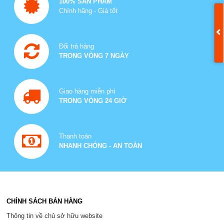
100% SẢN PHẨM
Chính hãng - Giá tốt
Đổi trả hàng
TRONG VÒNG 7 NGÀY
Giao hàng miễn phí
TRONG VÒNG 24 GIỜ
Thanh toán
NHANH CHÓNG - AN TOÀN
CHÍNH SÁCH BÁN HÀNG
Thông tin về chủ sở hữu website