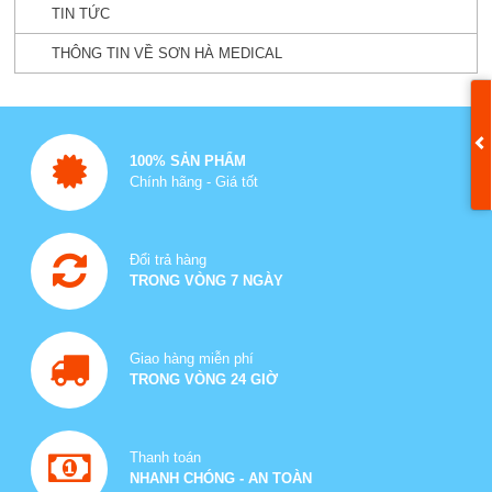
TIN TỨC
THÔNG TIN VỀ SƠN HÀ MEDICAL
100% SẢN PHẨM
Chính hãng - Giá tốt
Đổi trả hàng
TRONG VÒNG 7 NGÀY
Giao hàng miễn phí
TRONG VÒNG 24 GIỜ
Thanh toán
NHANH CHÓNG - AN TOÀN