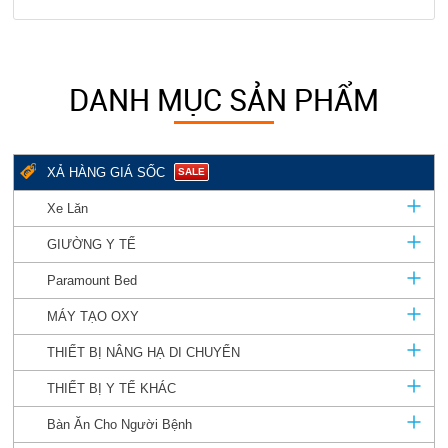
DANH MỤC SẢN PHẨM
XẢ HÀNG GIÁ SỐC
SALE
Xe Lăn
GIƯỜNG Y TẾ
Paramount Bed
MÁY TẠO OXY
THIẾT BỊ NÂNG HẠ DI CHUYỂN
THIẾT BỊ Y TẾ KHÁC
Bàn Ăn Cho Người Bệnh