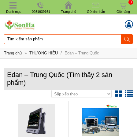
0
Danh mục
0931939161
Trang chủ
Gửi tin nhắn
Giỏ hàng
Trang chủ
»
THƯƠNG HIỆU
/
Edan – Trung Quốc
Edan – Trung Quốc
(Tìm thấy
2
sản
phẩm)