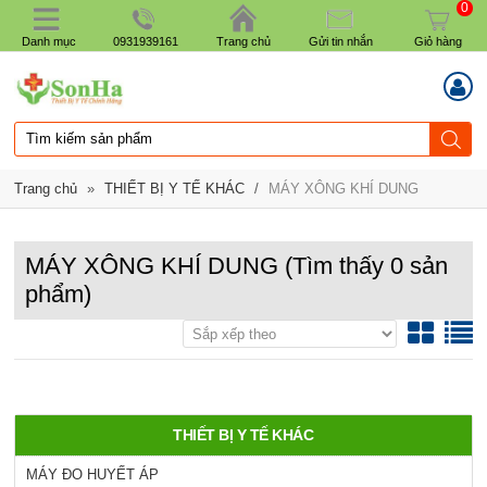
0
Danh mục
0931939161
Trang chủ
Gửi tin nhắn
Giỏ hàng
Trang chủ
»
THIẾT BỊ Y TẾ KHÁC
/
MÁY XÔNG KHÍ DUNG
MÁY XÔNG KHÍ DUNG
(Tìm thấy
0
sản
phẩm)
THIẾT BỊ Y TẾ KHÁC
MÁY ĐO HUYẾT ÁP