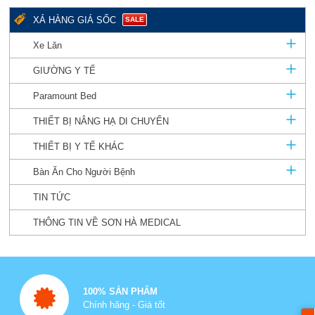
XẢ HÀNG GIÁ SỐC
SALE
Xe Lăn
GIƯỜNG Y TẾ
Paramount Bed
THIẾT BỊ NÂNG HẠ DI CHUYỂN
THIẾT BỊ Y TẾ KHÁC
Bàn Ăn Cho Người Bệnh
TIN TỨC
THÔNG TIN VỀ SƠN HÀ MEDICAL
100% SẢN PHẨM
Chính hãng - Giá tốt